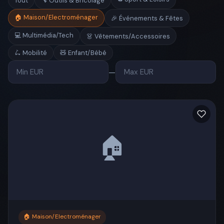
Tout
🔧 Outils & Bricolage
🏠 Maison/Electroménager
🎉 Événements & Fêtes
💻 Multimédia/Tech
👗 Vêtements/Accessoires
🛴 Mobilité
🧸 Enfant/Bébé
—
🏠
🏠 Maison/Electroménager